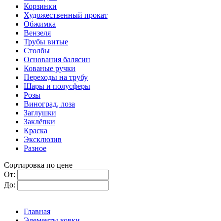
Корзинки
Художественный прокат
Обжимка
Вензеля
Трубы витые
Столбы
Основания балясин
Кованые ручки
Переходы на трубу
Шары и полусферы
Розы
Виноград, лоза
Заглушки
Заклёпки
Краска
Эксклюзив
Разное
Сортировка по цене
От:
До:
Главная
Элементы ковки