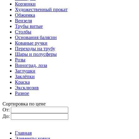
Корзинки
Художественный прокат
Обжимка
Вензеля
Трубы витые
Столбы
Основания балясин
Кованые ручки
Переходы на трубу
Шары и полусферы
Розы
Виноград, лоза
Заглушки
Заклёпки
Краска
Эксклюзив
Разное
Сортировка по цене
От:
До:
Главная
Элементы ковки