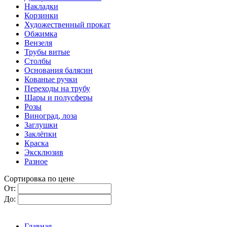
Накладки
Корзинки
Художественный прокат
Обжимка
Вензеля
Трубы витые
Столбы
Основания балясин
Кованые ручки
Переходы на трубу
Шары и полусферы
Розы
Виноград, лоза
Заглушки
Заклёпки
Краска
Эксклюзив
Разное
Сортировка по цене
От:
До:
Главная