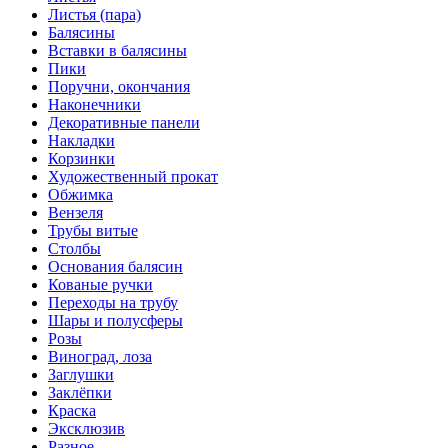
Листья (пара)
Балясины
Вставки в балясины
Пики
Поручни, окончания
Наконечники
Декоративные панели
Накладки
Корзинки
Художественный прокат
Обжимка
Вензеля
Трубы витые
Столбы
Основания балясин
Кованые ручки
Переходы на трубу
Шары и полусферы
Розы
Виноград, лоза
Заглушки
Заклёпки
Краска
Эксклюзив
Разное