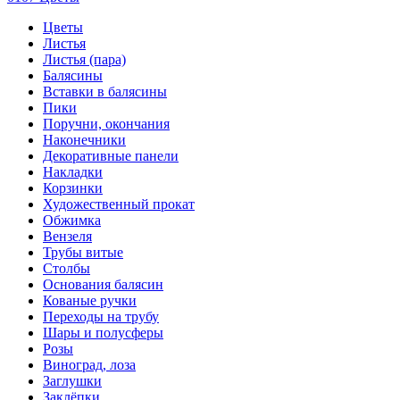
Цветы
Листья
Листья (пара)
Балясины
Вставки в балясины
Пики
Поручни, окончания
Наконечники
Декоративные панели
Накладки
Корзинки
Художественный прокат
Обжимка
Вензеля
Трубы витые
Столбы
Основания балясин
Кованые ручки
Переходы на трубу
Шары и полусферы
Розы
Виноград, лоза
Заглушки
Заклёпки