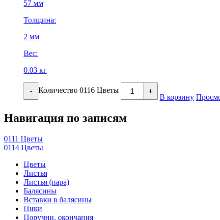
57 мм
Толщина:
2 мм
Вес:
0.03 кг
Количество 0116 Цветы
-
+
В корзину
Просмо
Навигация по записям
0111 Цветы
0114 Цветы
Цветы
Листья
Листья (пара)
Балясины
Вставки в балясины
Пики
Поручни, окончания