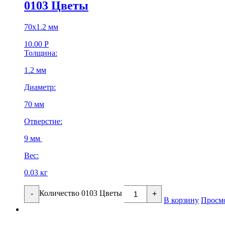
0103 Цветы
70х1.2 мм
10.00
Р
Толщина:
1.2 мм
Диаметр:
70 мм
Отверстие:
9 мм
Вес:
0.03 кг
Количество 0103 Цветы
-
+
В корзину
Просм