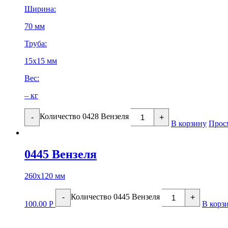
Ширина:
70 мм
Труба:
15х15 мм
Вес:
– кг
Количество 0428 Вензеля
-
+
В корзину
Прос
0445 Вензеля
260х120 мм
Количество 0445 Вензеля
-
+
100.00
Р
В корз