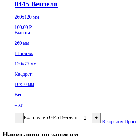
0445 Вензеля
260х120 мм
100.00
Р
Высота:
260 мм
Ширина:
120х75 мм
Квадрат:
10х10 мм
Вес:
– кг
Количество 0445 Вензеля
-
+
В корзину
Прос
Навигация по записям