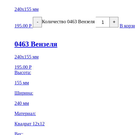
240х155 мм
Количество 0463 Вензеля
-
+
195.00
Р
В корз
0463 Вензеля
240х155 мм
195.00
Р
Высота:
155 мм
Ширина:
240 мм
Материал:
Квадрат 12х12
Вес: