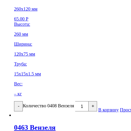
260х120 мм
65.00
Р
Высота:
260 мм
Ширина:
120х75 мм
Труба:
15х15х1.5 мм
Вес:
– кг
Количество 0408 Вензеля
-
+
В корзину
Прос
0463 Вензеля