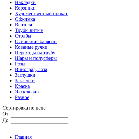
Накладки
Корзинки
Художественный прокат
Обжимка
Вензеля
Трубы витые
Столбы
Основания балясин
Кованые ручки
Переходы на трубу
Шары и полусферы
Розы
Виноград, лоза
Заглушки
Заклёпки
Краска
Эксклюзив
Разное
Сортировка по цене
От:
До:
Главная