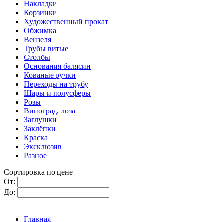
Накладки
Корзинки
Художественный прокат
Обжимка
Вензеля
Трубы витые
Столбы
Основания балясин
Кованые ручки
Переходы на трубу
Шары и полусферы
Розы
Виноград, лоза
Заглушки
Заклёпки
Краска
Эксклюзив
Разное
Сортировка по цене
От:
До:
Главная