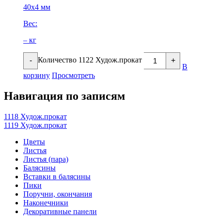
40х4 мм
Вес:
– кг
Количество 1122 Худож.прокат
-
+
В
корзину
Просмотреть
Навигация по записям
1118 Худож.прокат
1119 Худож.прокат
Цветы
Листья
Листья (пара)
Балясины
Вставки в балясины
Пики
Поручни, окончания
Наконечники
Декоративные панели