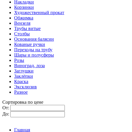
Накладки
Корзинки
Художественный прокат
Обжимка
Вензеля
Трубы витые
Столбы
Основания балясин
Кованые ручки
Переходы на трубу
Шары и полусферы
Розы
Виноград, лоза
Заглушки
Заклёпки
Краска
Эксклюзив
Разное
Сортировка по цене
От:
До:
Главная