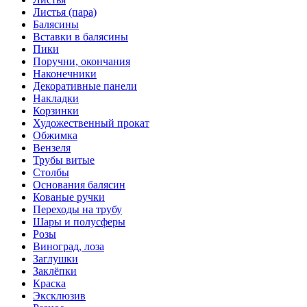
Листья (пара)
Балясины
Вставки в балясины
Пики
Поручни, окончания
Наконечники
Декоративные панели
Накладки
Корзинки
Художественный прокат
Обжимка
Вензеля
Трубы витые
Столбы
Основания балясин
Кованые ручки
Переходы на трубу
Шары и полусферы
Розы
Виноград, лоза
Заглушки
Заклёпки
Краска
Эксклюзив