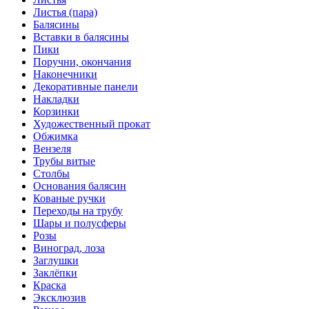
Листья (пара)
Балясины
Вставки в балясины
Пики
Поручни, окончания
Наконечники
Декоративные панели
Накладки
Корзинки
Художественный прокат
Обжимка
Вензеля
Трубы витые
Столбы
Основания балясин
Кованые ручки
Переходы на трубу
Шары и полусферы
Розы
Виноград, лоза
Заглушки
Заклёпки
Краска
Эксклюзив