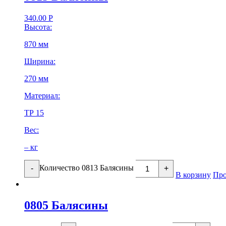
340.00
Р
Высота:
870 мм
Ширина:
270 мм
Материал:
ТР 15
Вес:
– кг
Количество 0813 Балясины
-
+
В корзину
Про
0805 Балясины