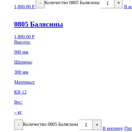
Количество 0805 Балясины
-
+
1,800.00
Р
В к
0805 Балясины
1,800.00
Р
Высота:
900 мм
Ширина:
300 мм
Материал:
КВ 12
Вес:
– кг
Количество 0805 Балясины
-
+
В корзину
Про