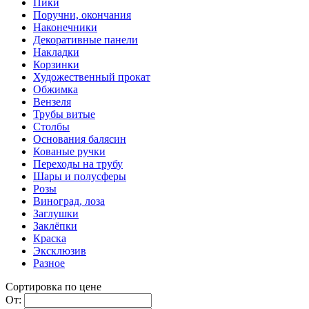
Пики
Поручни, окончания
Наконечники
Декоративные панели
Накладки
Корзинки
Художественный прокат
Обжимка
Вензеля
Трубы витые
Столбы
Основания балясин
Кованые ручки
Переходы на трубу
Шары и полусферы
Розы
Виноград, лоза
Заглушки
Заклёпки
Краска
Эксклюзив
Разное
Сортировка по цене
От: