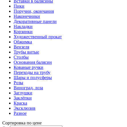
Вставки в балясины
Пики
Поручни, окончания
Наконечники
Декоративные панели
Накладки
Корзинки
Художественный прокат
Обжимка
Вензеля
Трубы витые
Столбы
Основания балясин
Кованые ручки
Переходы на трубу
Шары и полусферы
Розы
Виноград, лоза
Заглушки
Заклёпки
Краска
Эксклюзив
Разное
Сортировка по цене