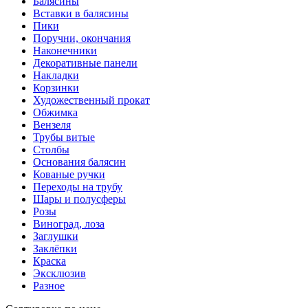
Балясины
Вставки в балясины
Пики
Поручни, окончания
Наконечники
Декоративные панели
Накладки
Корзинки
Художественный прокат
Обжимка
Вензеля
Трубы витые
Столбы
Основания балясин
Кованые ручки
Переходы на трубу
Шары и полусферы
Розы
Виноград, лоза
Заглушки
Заклёпки
Краска
Эксклюзив
Разное