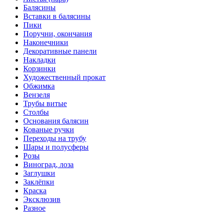
Балясины
Вставки в балясины
Пики
Поручни, окончания
Наконечники
Декоративные панели
Накладки
Корзинки
Художественный прокат
Обжимка
Вензеля
Трубы витые
Столбы
Основания балясин
Кованые ручки
Переходы на трубу
Шары и полусферы
Розы
Виноград, лоза
Заглушки
Заклёпки
Краска
Эксклюзив
Разное