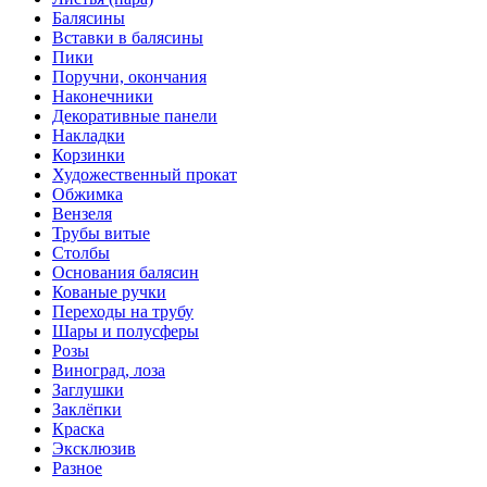
Балясины
Вставки в балясины
Пики
Поручни, окончания
Наконечники
Декоративные панели
Накладки
Корзинки
Художественный прокат
Обжимка
Вензеля
Трубы витые
Столбы
Основания балясин
Кованые ручки
Переходы на трубу
Шары и полусферы
Розы
Виноград, лоза
Заглушки
Заклёпки
Краска
Эксклюзив
Разное