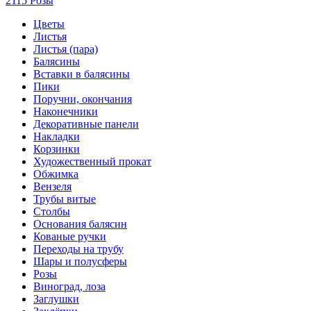
2115 Розы
Цветы
Листья
Листья (пара)
Балясины
Вставки в балясины
Пики
Поручни, окончания
Наконечники
Декоративные панели
Накладки
Корзинки
Художественный прокат
Обжимка
Вензеля
Трубы витые
Столбы
Основания балясин
Кованые ручки
Переходы на трубу
Шары и полусферы
Розы
Виноград, лоза
Заглушки