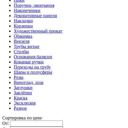
Пики
Поручни, окончания
Наконечники
Декоративные панели
Накладки
Корзинки
Художественный прокат
Обжимка
Вензеля
Трубы витые
Столбы
Основания балясин
Кованые ручки
Переходы на трубу
Шары и полусферы
Розы
Виноград, лоза
Заглушки
Заклёпки
Краска
Эксклюзив
Разное
Сортировка по цене
От: