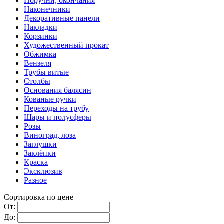
Поручни, окончания
Наконечники
Декоративные панели
Накладки
Корзинки
Художественный прокат
Обжимка
Вензеля
Трубы витые
Столбы
Основания балясин
Кованые ручки
Переходы на трубу
Шары и полусферы
Розы
Виноград, лоза
Заглушки
Заклёпки
Краска
Эксклюзив
Разное
Сортировка по цене
От:
До: