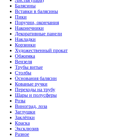
Листья (пара)
Балясины
Вставки в балясины
Пики
Поручни, окончания
Наконечники
Декоративные панели
Накладки
Корзинки
Художественный прокат
Обжимка
Вензеля
Трубы витые
Столбы
Основания балясин
Кованые ручки
Переходы на трубу
Шары и полусферы
Розы
Виноград, лоза
Заглушки
Заклёпки
Краска
Эксклюзив
Разное