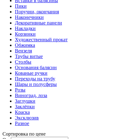
Вставки в балясины
Пики
Поручни, окончания
Наконечники
Декоративные панели
Накладки
Корзинки
Художественный прокат
Обжимка
Вензеля
Трубы витые
Столбы
Основания балясин
Кованые ручки
Переходы на трубу
Шары и полусферы
Розы
Виноград, лоза
Заглушки
Заклёпки
Краска
Эксклюзив
Разное
Сортировка по цене