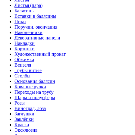
Листья (пара)
Балясины
Вставки в балясины
Пики
Поручни, окончания
Наконечники
Декоративные панели
Накладки
Корзинки
Художественный прокат
Обжимка
Вензеля
Трубы витые
Столбы
Основания балясин
Кованые ручки
Переходы на трубу
Шары и полусферы
Розы
Виноград, лоза
Заглушки
Заклёпки
Краска
Эксклюзив