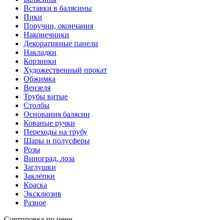
Вставки в балясины
Пики
Поручни, окончания
Наконечники
Декоративные панели
Накладки
Корзинки
Художественный прокат
Обжимка
Вензеля
Трубы витые
Столбы
Основания балясин
Кованые ручки
Переходы на трубу
Шары и полусферы
Розы
Виноград, лоза
Заглушки
Заклёпки
Краска
Эксклюзив
Разное
Сортировка по цене