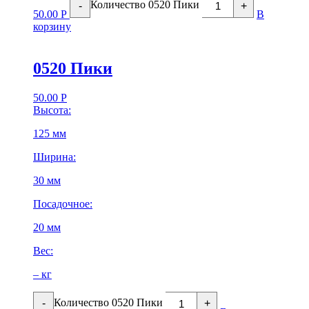
Количество 0520 Пики
-
+
50.00
Р
В
корзину
0520 Пики
50.00
Р
Высота:
125 мм
Ширина:
30 мм
Посадочное:
20 мм
Вес:
– кг
Количество 0520 Пики
-
+