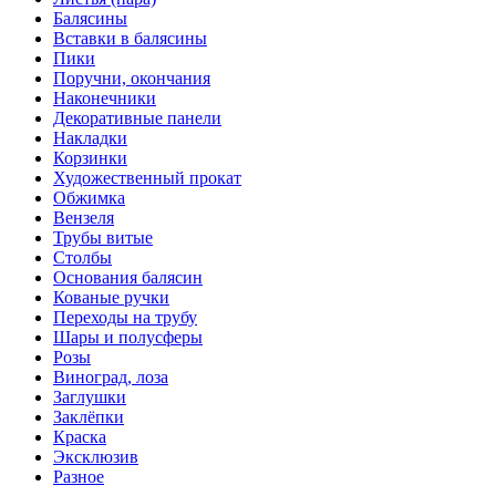
Балясины
Вставки в балясины
Пики
Поручни, окончания
Наконечники
Декоративные панели
Накладки
Корзинки
Художественный прокат
Обжимка
Вензеля
Трубы витые
Столбы
Основания балясин
Кованые ручки
Переходы на трубу
Шары и полусферы
Розы
Виноград, лоза
Заглушки
Заклёпки
Краска
Эксклюзив
Разное