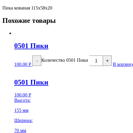
Пика кованая 115х58х20
Похожие товары
0501 Пики
Количество 0501 Пики
-
+
100.00
Р
В корзин
0501 Пики
100.00
Р
Высота:
155 мм
Ширина:
70 мм