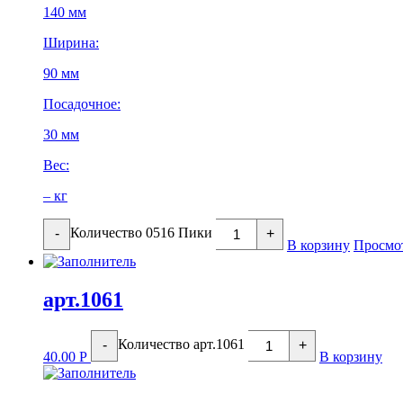
140 мм
Ширина:
90 мм
Посадочное:
30 мм
Вес:
– кг
Количество 0516 Пики
-
+
В корзину
Просмо
арт.1061
Количество арт.1061
-
+
40.00
Р
В корзину