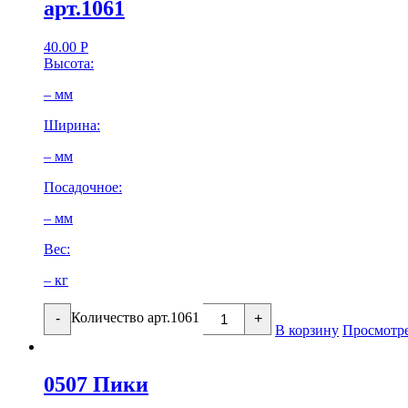
арт.1061
40.00
Р
Высота:
– мм
Ширина:
– мм
Посадочное:
– мм
Вес:
– кг
Количество арт.1061
-
+
В корзину
Просмотр
0507 Пики