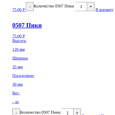
Количество 0507 Пики
-
+
75.00
Р
В корзину
0507 Пики
75.00
Р
Высота:
120 мм
Ширина:
35 мм
Посадочное:
30 мм
Вес:
– кг
Количество 0507 Пики
-
+