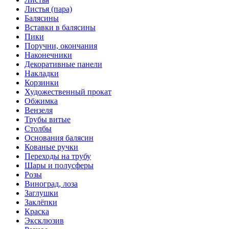
Листья (пара)
Балясины
Вставки в балясины
Пики
Поручни, окончания
Наконечники
Декоративные панели
Накладки
Корзинки
Художественный прокат
Обжимка
Вензеля
Трубы витые
Столбы
Основания балясин
Кованые ручки
Переходы на трубу
Шары и полусферы
Розы
Виноград, лоза
Заглушки
Заклёпки
Краска
Эксклюзив