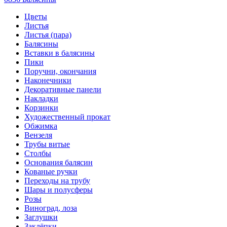
Цветы
Листья
Листья (пара)
Балясины
Вставки в балясины
Пики
Поручни, окончания
Наконечники
Декоративные панели
Накладки
Корзинки
Художественный прокат
Обжимка
Вензеля
Трубы витые
Столбы
Основания балясин
Кованые ручки
Переходы на трубу
Шары и полусферы
Розы
Виноград, лоза
Заглушки
Заклёпки