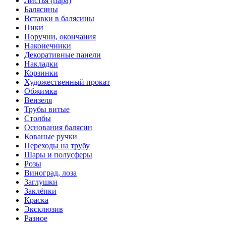
Листья (пара)
Балясины
Вставки в балясины
Пики
Поручни, окончания
Наконечники
Декоративные панели
Накладки
Корзинки
Художественный прокат
Обжимка
Вензеля
Трубы витые
Столбы
Основания балясин
Кованые ручки
Переходы на трубу
Шары и полусферы
Розы
Виноград, лоза
Заглушки
Заклёпки
Краска
Эксклюзив
Разное