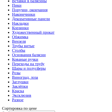
Вставки в балясины
Пики
Поручни, окончания
Наконечники
Декоративные панели
Накладки
Корзинки
Художественный прокат
Обжимка
Вензеля
Трубы витые
Столбы
Основания балясин
Кованые ручки
Переходы на трубу
Шары и полусферы
Розы
Виноград, лоза
Заглушки
Заклёпки
Краска
Эксклюзив
Разное
Сортировка по цене