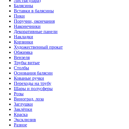
Листья (пара)
Балясины
Вставки в балясины
Пики
Поручни, окончания
Наконечники
Декоративные панели
Накладки
Корзинки
Художественный прокат
Обжимка
Вензеля
Трубы витые
Столбы
Основания балясин
Кованые ручки
Переходы на трубу
Шары и полусферы
Розы
Виноград, лоза
Заглушки
Заклёпки
Краска
Эксклюзив
Разное