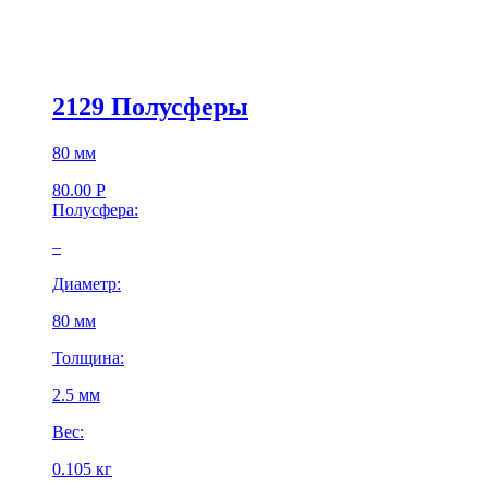
2129 Полусферы
80 мм
80.00
Р
Полусфера:
–
Диаметр:
80 мм
Толщина:
2.5 мм
Вес:
0.105 кг