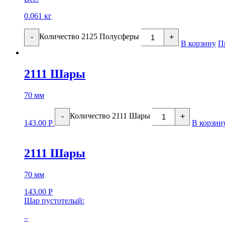
0.061 кг
Количество 2125 Полусферы
-
+
В корзину
П
2111 Шары
70 мм
Количество 2111 Шары
-
+
143.00
Р
В корзин
2111 Шары
70 мм
143.00
Р
Шар пустотелый:
–