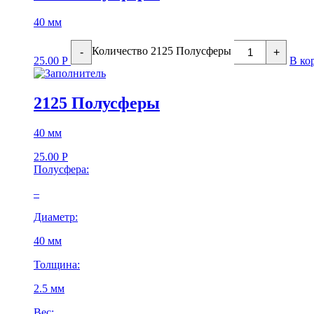
40 мм
Количество 2125 Полусферы
-
+
25.00
Р
В ко
2125 Полусферы
40 мм
25.00
Р
Полусфера:
–
Диаметр:
40 мм
Толщина:
2.5 мм
Вес: