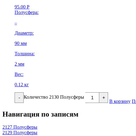
95.00
Р
Полусфера:
–
Диаметр:
90 мм
Толщина:
2 мм
Вес:
0.12 кг
Количество 2130 Полусферы
-
+
В корзину
П
Навигация по записям
2127 Полусферы
2129 Полусферы