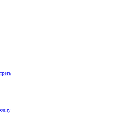
треть
рзину