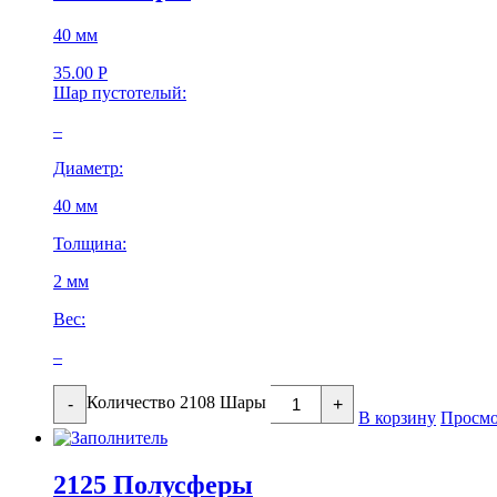
40 мм
35.00
Р
Шар пустотелый:
–
Диаметр:
40 мм
Толщина:
2 мм
Вес:
–
Количество 2108 Шары
-
+
В корзину
Просмо
2125 Полусферы