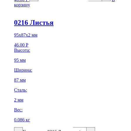
корзину
0216 Листья
95х87х2 мм
46.00
Р
Высота:
95 мм
Ширина:
87 мм
Сталь:
2 мм
Вес:
0.086 кг