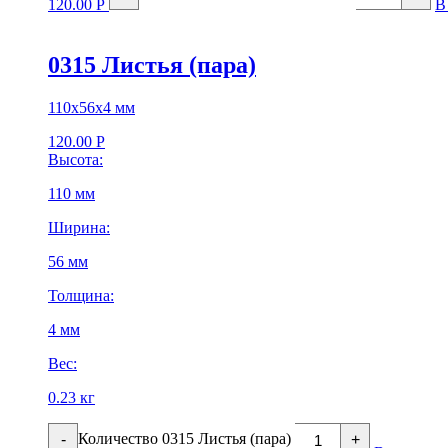
120.00
Р
В
0315 Листья (пара)
110х56х4 мм
120.00
Р
Высота:
110 мм
Ширина:
56 мм
Толщина:
4 мм
Вес:
0.23 кг
Количество 0315 Листья (пара)
-
+