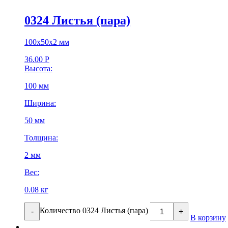
0324 Листья (пара)
100х50х2 мм
36.00
Р
Высота:
100 мм
Ширина:
50 мм
Толщина:
2 мм
Вес:
0.08 кг
Количество 0324 Листья (пара)
-
+
В корзину