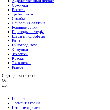
Художественный прокат
Обжимка
Вензеля
Трубы витые
Столбы
Основания балясин
Кованые ручки
Переходы на трубу
Шары и полусферы
Розы
Виноград, лоза
Заглушки
Заклёпки
Краска
Эксклюзив
Разное
Сортировка по цене
От:
До:
Главная
Элементы ковки
Готовые изделия