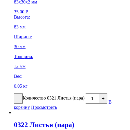
83х30х2 мм
35.00
Р
Высота:
83 мм
Ширина:
30 мм
Толщина:
12 мм
Вес:
0.05 кг
Количество 0321 Листья (пара)
-
+
В
корзину
Просмотреть
0322 Листья (пара)