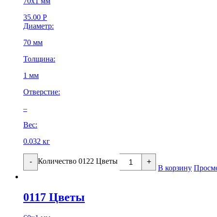
70х1 мм
35.00
Р
Диаметр:
70 мм
Толщина:
1 мм
Отверстие:
–
Вес:
0.032 кг
Количество 0122 Цветы
-
+
В корзину
Просм
0117 Цветы