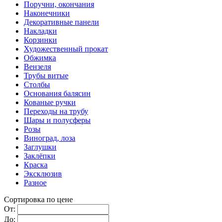
Поручни, окончания
Наконечники
Декоративные панели
Накладки
Корзинки
Художественный прокат
Обжимка
Вензеля
Трубы витые
Столбы
Основания балясин
Кованые ручки
Переходы на трубу
Шары и полусферы
Розы
Виноград, лоза
Заглушки
Заклёпки
Краска
Эксклюзив
Разное
Сортировка по цене
От:
До: