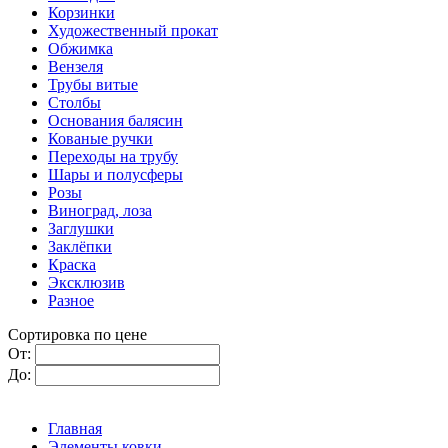
Корзинки
Художественный прокат
Обжимка
Вензеля
Трубы витые
Столбы
Основания балясин
Кованые ручки
Переходы на трубу
Шары и полусферы
Розы
Виноград, лоза
Заглушки
Заклёпки
Краска
Эксклюзив
Разное
Сортировка по цене
От:
До:
Главная
Элементы ковки