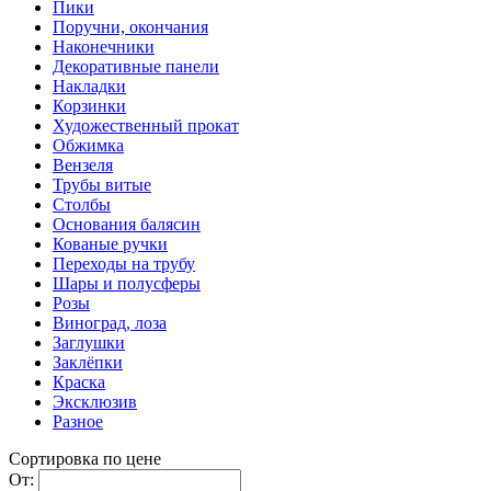
Пики
Поручни, окончания
Наконечники
Декоративные панели
Накладки
Корзинки
Художественный прокат
Обжимка
Вензеля
Трубы витые
Столбы
Основания балясин
Кованые ручки
Переходы на трубу
Шары и полусферы
Розы
Виноград, лоза
Заглушки
Заклёпки
Краска
Эксклюзив
Разное
Сортировка по цене
От: