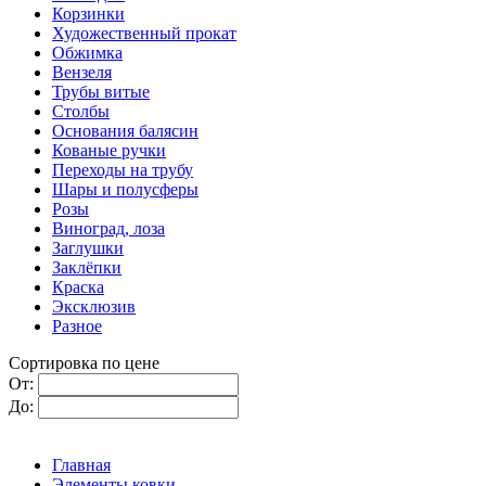
Корзинки
Художественный прокат
Обжимка
Вензеля
Трубы витые
Столбы
Основания балясин
Кованые ручки
Переходы на трубу
Шары и полусферы
Розы
Виноград, лоза
Заглушки
Заклёпки
Краска
Эксклюзив
Разное
Сортировка по цене
От:
До:
Главная
Элементы ковки