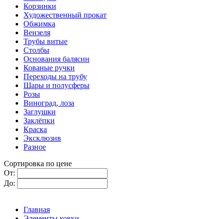
Корзинки
Художественный прокат
Обжимка
Вензеля
Трубы витые
Столбы
Основания балясин
Кованые ручки
Переходы на трубу
Шары и полусферы
Розы
Виноград, лоза
Заглушки
Заклёпки
Краска
Эксклюзив
Разное
Сортировка по цене
От:
До:
Главная
Элементы ковки