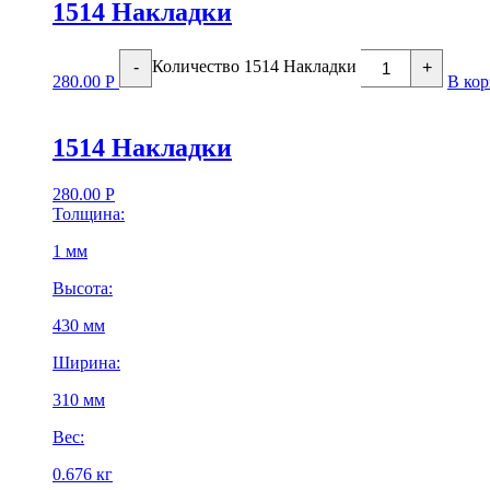
1514 Накладки
Количество 1514 Накладки
-
+
280.00
Р
В кор
1514 Накладки
280.00
Р
Толщина:
1 мм
Высота:
430 мм
Ширина:
310 мм
Вес:
0.676 кг