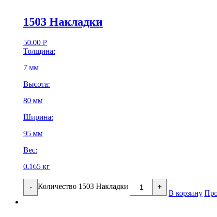
1503 Накладки
50.00
Р
Толщина:
7 мм
Высота:
80 мм
Ширина:
95 мм
Вес:
0.165 кг
Количество 1503 Накладки
-
+
В корзину
Про