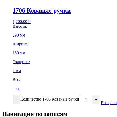
1706 Кованые ручки
1,700.00
Р
Высота:
290 мм
Ширина:
160 мм
Толщина:
2 мм
Вес:
– кг
Количество 1706 Кованые ручки
-
+
В корзи
Навигация по записям