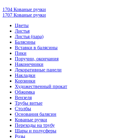
1704 Кованые ручки
1707 Кованые ручки
Цветы
Листья
Листья (пара)
Балясины
Вставки в балясины
Пики
Поручни, окончания
Наконечники
Декоративные панели
Накладки
Корзинки
Художественный прокат
Обжимка
Вензеля
Трубы витые
Столбы
Основания балясин
Кованые ручки
Переходы на трубу
Шары и полусферы
Розы