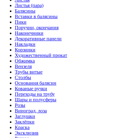
Листья (пара)
Балясины
Вставки в балясины
Пики
Поручни, окончания
Наконечники
Декоративные панели
Накладки
Корзинки
Художественный прокат
Обжимка
Вензеля
Трубы витые
Столбы
Основания балясин
Кованые ручки
Переходы на трубу
Шары и полусферы
Розы
Виноград, лоза
Заглушки
Заклёпки
Краска
Эксклюзив