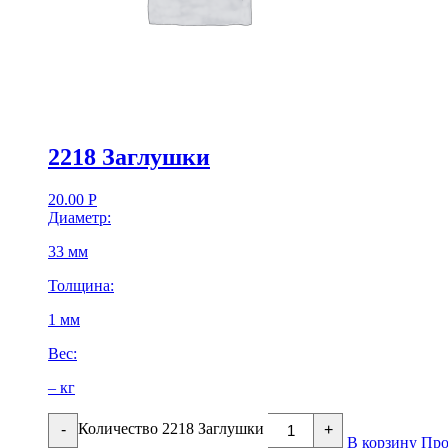
2218 Заглушки
20.00
Р
Диаметр:
33 мм
Толщина:
1 мм
Вес:
– кг
Количество 2218 Заглушки
-
+
В корзину
Про