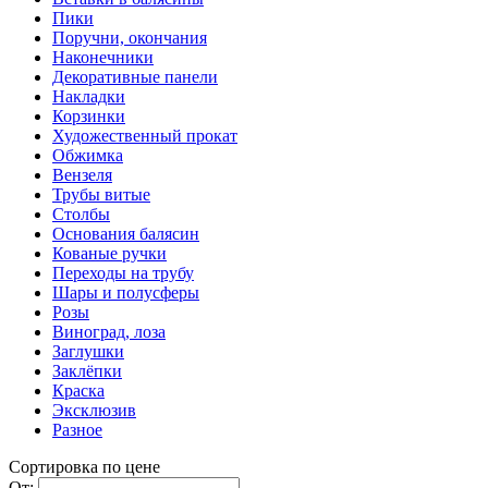
Пики
Поручни, окончания
Наконечники
Декоративные панели
Накладки
Корзинки
Художественный прокат
Обжимка
Вензеля
Трубы витые
Столбы
Основания балясин
Кованые ручки
Переходы на трубу
Шары и полусферы
Розы
Виноград, лоза
Заглушки
Заклёпки
Краска
Эксклюзив
Разное
Сортировка по цене
От: