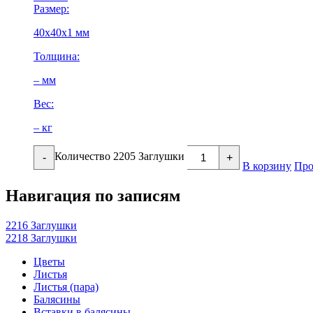
Размер:
40х40х1 мм
Толщина:
– мм
Вес:
– кг
Количество 2205 Заглушки
-
+
В корзину
Про
Навигация по записям
2216 Заглушки
2218 Заглушки
Цветы
Листья
Листья (пара)
Балясины
Вставки в балясины