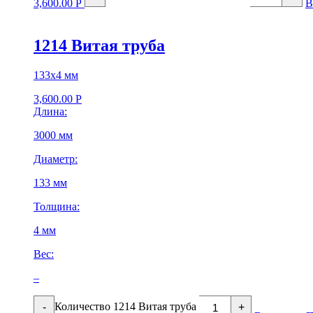
3,600.00
Р
В
1214 Витая труба
133х4 мм
3,600.00
Р
Длина:
3000 мм
Диаметр:
133 мм
Толщина:
4 мм
Вес:
–
Количество 1214 Витая труба
-
+